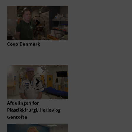
såsom side-navigation og adgang til
sikre områder af hjemmesiden.
Hjemmesiden kan ikke fungere
optimalt uden disse cookies.
Statistiske
Vi indsamler oplysninger om, hvordan
du interagerer med hjemmesiden,
Coop Danmark
herunder hvor ofte du besøger siden, og
hvilke sider du kigger på. Det gør vi for
at kunne optimere design,
brugervenlighed og styrke effektiviteten
af hjemmesiden. Derudover bruger vi
oplysningerne til at give dig
personaliseret indhold og udarbejde
markedsanalyser.
Afdelingen for
Plastikkirurgi, Herlev og
Gentofte