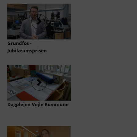
i
d
e
n
Grundfos -
Jubilæumsprisen
Dagplejen Vejle Kommune