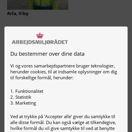
Arla, Viby
Du bestemmer over dine data
Vi og vores samarbejdspartnere bruger teknologier,
herunder cookies, til at indsamle oplysninger om dig
Skolen for klinikassistenter
til forskellige formål, herunder:
og tandplejere
(Københavns Universitet)
Funktionalitet
Statistik
Marketing
Ved at trykke på 'Accepter alle' giver du samtykke til
alle disse formål. Du kan også vælge at tilkendegive,
hvilke formål du vil give samtykke til ved at benytte
NCC Industry Stone DK