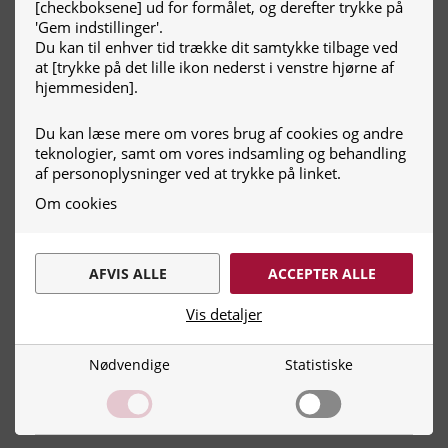
[checkboksene] ud for formålet, og derefter trykke på
'Gem indstillinger'.
Du kan til enhver tid trække dit samtykke tilbage ved
at [trykke på det lille ikon nederst i venstre hjørne af
hjemmesiden].
Du kan læse mere om vores brug af cookies og andre
teknologier, samt om vores indsamling og behandling
af personoplysninger ved at trykke på linket.
G.S.V materieludlejning A/S
Om cookies
AFVIS ALLE
ACCEPTER ALLE
Vis detaljer
Nødvendige
Statistiske
Nødvendige
Nødvendige cookies hjælper med at
Molslinjen A/S
gøre en hjemmeside brugbar ved at
aktivere grundlæggende funktioner,