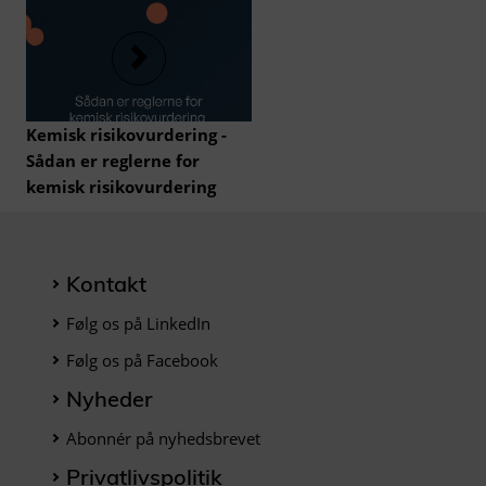
Statistiske
Vi indsamler oplysninger om, hvordan
du interagerer med hjemmesiden,
herunder hvor ofte du besøger siden, og
hvilke sider du kigger på. Det gør vi for
at kunne optimere design,
brugervenlighed og styrke effektiviteten
Kemisk risikovurdering -
af hjemmesiden. Derudover bruger vi
Sådan er reglerne for
oplysningerne til at give dig
kemisk risikovurdering
personaliseret indhold og udarbejde
markedsanalyser.
Kontakt
Følg os på LinkedIn
Følg os på Facebook
Nyheder
Abonnér på nyhedsbrevet
Privatlivspolitik