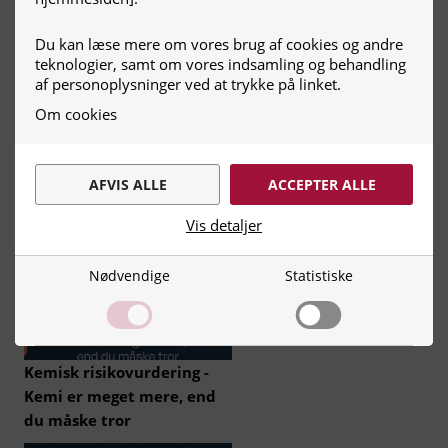
lave kemisk
risikovurdering
Du kan læse mere om vores brug af cookies og andre
teknologier, samt om vores indsamling og behandling
af personoplysninger ved at trykke på linket.
Om cookies
Kemisk risikovurdering -
AFVIS ALLE
ACCEPTER ALLE
Bliv klædt på til at lave
kemisk risikovurdering
Vis detaljer
Nødvendige
Statistiske
Nødvendige
Nødvendige cookies hjælper med at
gøre en hjemmeside brugbar ved at
aktivere grundlæggende funktioner,
såsom side-navigation og adgang til
Kemisk risikovurdering -
sikre områder af hjemmesiden.
Kemi er meget mere, end
Hjemmesiden kan ikke fungere
du måske tror
optimalt uden disse cookies.