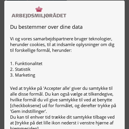
Kemisk risikovurdering -
video generisk - kom godt
igang
Du bestemmer over dine data
Vi og vores samarbejdspartnere bruger teknologier,
herunder cookies, til at indsamle oplysninger om dig
til forskellige formål, herunder:
Kemisk risikovurdering -
Funktionalitet
Statistik
Sådan bruger du STOP-
Marketing
princippet
Ved at trykke på 'Accepter alle' giver du samtykke til
alle disse formål. Du kan også vælge at tilkendegive,
hvilke formål du vil give samtykke til ved at benytte
[checkboksene] ud for formålet, og derefter trykke på
'Gem indstillinger'.
Du kan til enhver tid trække dit samtykke tilbage ved
Kemisk risikovurdering -
at [trykke på det lille ikon nederst i venstre hjørne af
Sådan kan I gøre, når I skal
hjemmesiden].