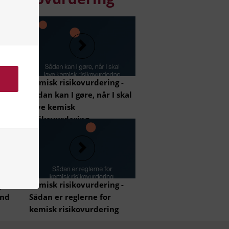
 -
Kemisk risikovurdering -
Sådan kan I gøre, når I skal
lave kemisk
risikovurdering
de
re
 -
Kemisk risikovurdering -
end
Sådan er reglerne for
kemisk risikovurdering
r
iden,