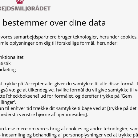
 bestemmer over dine data
 vores samarbejdspartnere bruger teknologier, herunder cookies, t
mle oplysninger om dig til forskellige formål, herunder:
nktionalitet
tistik
rketing
t trykke på 'Accepter alle' giver du samtykke til alle disse formål.
gså vælge at tilkendegive, hvilke formål du vil give samtykke til v
te [checkboksene] ud for formålet, og derefter trykke på 'Gem
llinger'.
13. december 2023
n til enhver tid trække dit samtykke tilbage ved at [trykke på det l
nederst i venstre hjørne af hjemmesiden].
an læse mere om vores brug af cookies og andre teknologier, sa
Kom godt i gang med kemisk
 indsamling og behandling af personoplysninger ved at trykke på