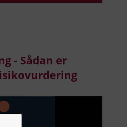
Søg
efter
indho
på
siden
ng - Sådan er
risikovurdering