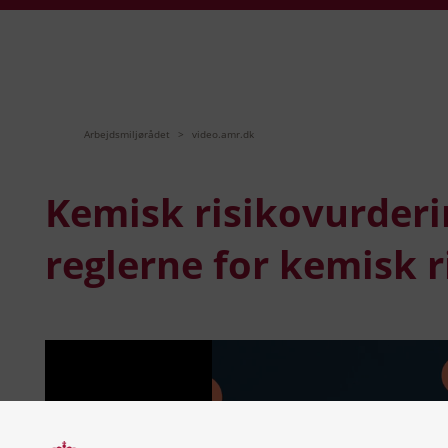
Arbejdsmiljørådet
video.amr.dk
Kemisk risikovurderi
reglerne for kemisk 