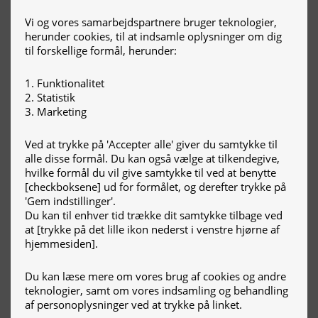
Vi og vores samarbejdspartnere bruger teknologier,
herunder cookies, til at indsamle oplysninger om dig
til forskellige formål, herunder:
Arla, Viby
Funktionalitet
Statistik
Marketing
Ved at trykke på 'Accepter alle' giver du samtykke til
alle disse formål. Du kan også vælge at tilkendegive,
hvilke formål du vil give samtykke til ved at benytte
[checkboksene] ud for formålet, og derefter trykke på
'Gem indstillinger'.
Du kan til enhver tid trække dit samtykke tilbage ved
Skolen for klinikassistenter
at [trykke på det lille ikon nederst i venstre hjørne af
og tandplejere
hjemmesiden].
(Københavns Universitet)
Du kan læse mere om vores brug af cookies og andre
teknologier, samt om vores indsamling og behandling
af personoplysninger ved at trykke på linket.