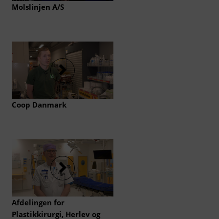
Molslinjen A/S
brugervenlighed og styrke effektiviteten
af hjemmesiden. Derudover bruger vi
oplysningerne til at give dig
personaliseret indhold og udarbejde
markedsanalyser.
Coop Danmark
Afdelingen for
Plastikkirurgi, Herlev og