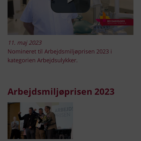
i
d
e
n
11. maj 2023
Nomineret til Arbejdsmiljøprisen 2023 i
kategorien Arbejdsulykker.
Arbejdsmiljøprisen 2023