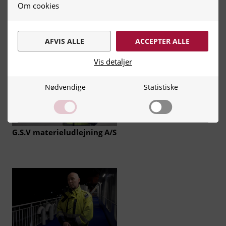
Om cookies
NCC Industry Stone DK
AFVIS ALLE
ACCEPTER ALLE
Vis detaljer
Nødvendige
Statistiske
Nødvendige
Nødvendige cookies hjælper med at
gøre en hjemmeside brugbar ved at
aktivere grundlæggende funktioner,
G.S.V materieludlejning A/S
såsom side-navigation og adgang til
sikre områder af hjemmesiden.
Hjemmesiden kan ikke fungere
optimalt uden disse cookies.
Statistiske
Vi indsamler oplysninger om, hvordan
du interagerer med hjemmesiden,
herunder hvor ofte du besøger siden, og
hvilke sider du kigger på. Det gør vi for
at kunne optimere design,